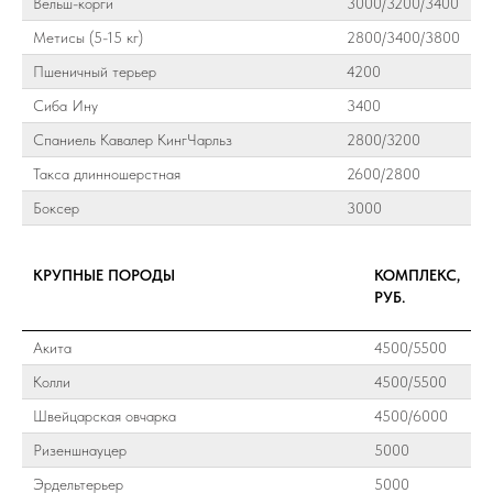
Вельш-корги
3000/3200/3400
Метисы (5-15 кг)
2800/3400/3800
Пшеничный терьер
4200
Сиба Ину
3400
Спаниель Кавалер КингЧарльз
2800/3200
Такса длинношерстная
2600/2800
Боксер
3000
КРУПНЫЕ ПОРОДЫ
КОМПЛЕКС,
РУБ.
Акита
4500/5500
Колли
4500/5500
Швейцарская овчарка
4500/6000
Ризеншнауцер
5000
Эрдельтерьер
5000