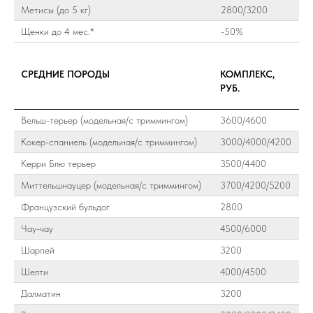
Метисы (до 5 кг)
2800/3200
Щенки до 4 мес.*
-50%
СРЕДНИЕ ПОРОДЫ
КОМПЛЕКС,
РУБ.
Вельш-терьер (модельная/с триммингом)
3600/4600
Кокер-спаниель (модельная/с триммингом)
3000/4000/4200
Керри Блю терьер
3500/4400
Миттельшнауцер (модельная/с триммингом)
3700/4200/5200
Французский бульдог
2800
Чау-чау
4500/6000
Шарпей
3200
Шелти
4000/4500
Далматин
3200