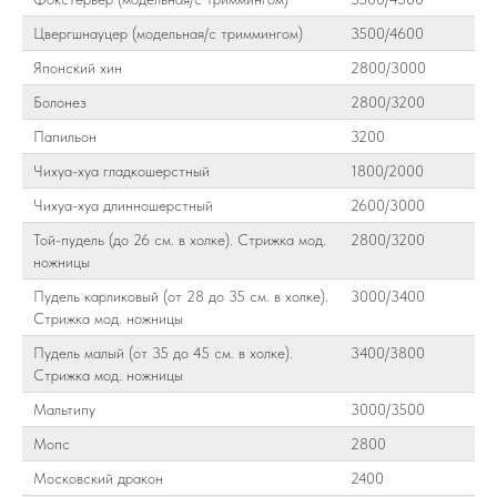
Цвергшнауцер (модельная/с триммингом)
3500/4600
Японский хин
2800/3000
Болонез
2800/3200
Папильон
3200
Чихуа-хуа гладкошерстный
1800/2000
Чихуа-хуа длинношерстный
2600/3000
Той-пудель (до 26 см. в холке). Стрижка мод.
2800/3200
ножницы
Пудель карликовый (от 28 до 35 см. в холке).
3000/3400
Стрижка мод. ножницы
Пудель малый (от 35 до 45 см. в холке).
3400/3800
Стрижка мод. ножницы
Мальтипу
3000/3500
Мопс
2800
Московский дракон
2400