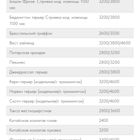
Бишон Фризе. Стрижка мод. ножницы 1100
3200/3800
час
Бедлингтон терьер Стрижка мод. ножницы
3200/3800
1100 час
Брюссельский гриффон
2600/3500
Вест хайленд
3200/3800/4600
Питерская орхидея
2800/3200
Пекинес
2800/3200
Джекррассел терьер
2800/3800
Керн-терьер (модельная/с триммингом)
3200/4600
Норвич терьер (модельная/с триммингом)
3200/4600
Скотч-терьер (модельная/с триммингом)
3200/4600
Такса жесткошерстная
2800/3600
Китайская хохлатая голая
2400
Китайская хохлатая пуховка
3200
Фокстерьер (модельная/с триммингом)
3300/4500