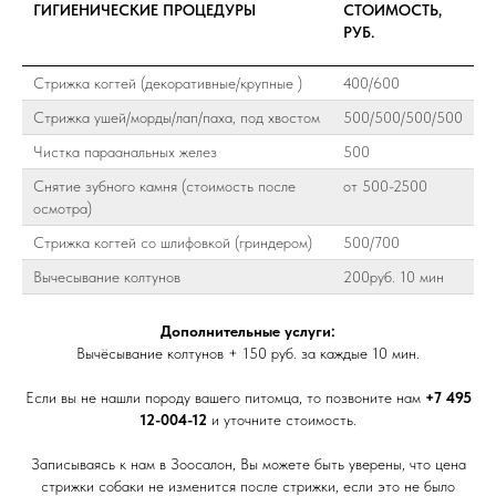
ГИГИЕНИЧЕСКИЕ ПРОЦЕДУРЫ
СТОИМОСТЬ,
РУБ.
Стрижка когтей (декоративные/крупные )
400/600
Стрижка ушей/морды/лап/паха, под хвостом
500/500/500/500
Чистка параанальных желез
500
Снятие зубного камня (стоимость после
от 500-2500
осмотра)
Стрижка когтей со шлифовкой (гриндером)
500/700
Вычесывание колтунов
200руб. 10 мин
Дополнительные услуги:
Вычёсывание колтунов + 150 руб. за каждые 10 мин.
Если вы не нашли породу вашего питомца, то позвоните нам
+7 495
12-004-12
и уточните стоимость.
Записываясь к нам в Зоосалон, Вы можете быть уверены, что цена
стрижки собаки не изменится после стрижки, если это не было