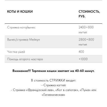
КОТЫ И КОШКИ
СТОИМОСТЬ,
РУБ.
Стрижка кота/вычес
2400+800
мытье
Вычес/стрижка Мейкун
2800+800
мытье
Чистка ушей
400
Помощь второго мастера
+1000
Внимание!!! Терпения кошки хватает на 40-60 минут.
В стоимость СТРИЖКИ входит:
- Стрижка когтей
- Стрижка «Французский лев», «Кот в сапогах», «Пума» или
«Гигиеническая»