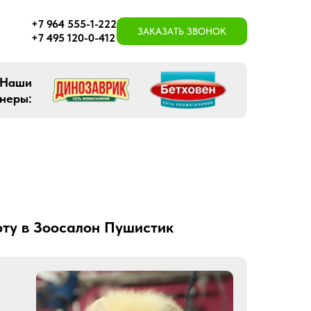
+7 964 555-1-222
ЗАКАЗАТЬ ЗВОНОК
+7 495 120-0-412
Наши
неры:
оту в Зоосалон Пушистик