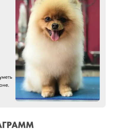
уметь
оне.
АГРАММ