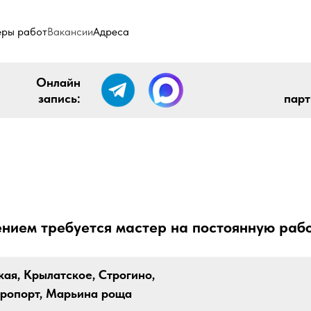
ры работ
Вакансии
Адреса
Онлайн
запись:
парт
ением требуется мастер на постоянную раб
ая, Крылатское, Строгино,
эропорт, Марьина роща